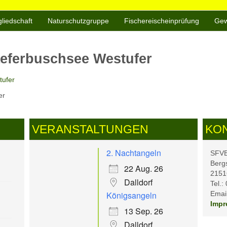
gliedschaft
Naturschutzgruppe
Fischereischeinprüfung
Gew
aeferbuschsee Westufer
er
VERANSTALTUNGEN
KO
2. Nachtangeln
SFVB 
Berg
22 Aug. 26
2151
Dalldorf
Tel.:
Königsangeln
Email
Impr
13 Sep. 26
Dalldorf