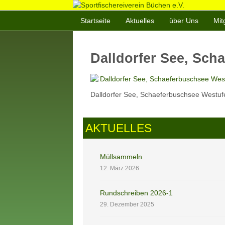
Startseite
Aktuelles
über Uns
Mit
Dalldorfer See, Sch
Dalldorfer See, Schaeferbuschsee Westuf
AKTUELLES
Müllsammeln
12. März 2026
Rundschreiben 2026-1
29. Dezember 2025