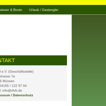
ässer & Boote
Urlaub / Gastangler
NTAKT
e.V. (Geschäftsstelle)
strasse 7a
6 Müssen
 04155 / 122 97 04
: info@sfvb.de
essum
/
Datenschutz