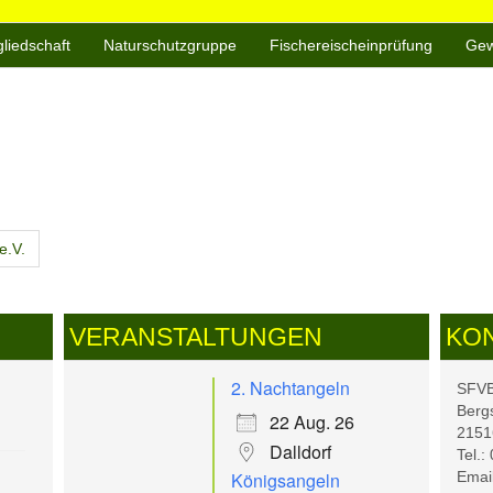
gliedschaft
Naturschutzgruppe
Fischereischeinprüfung
Gew
e.V.
VERANSTALTUNGEN
KO
2. Nachtangeln
SFVB 
Berg
22 Aug. 26
2151
Dalldorf
Tel.:
Königsangeln
Email