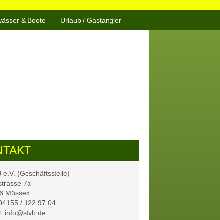
ässer & Boote
Urlaub / Gastangler
NTAKT
e.V. (Geschäftsstelle)
strasse 7a
6 Müssen
 04155 / 122 97 04
: info@sfvb.de