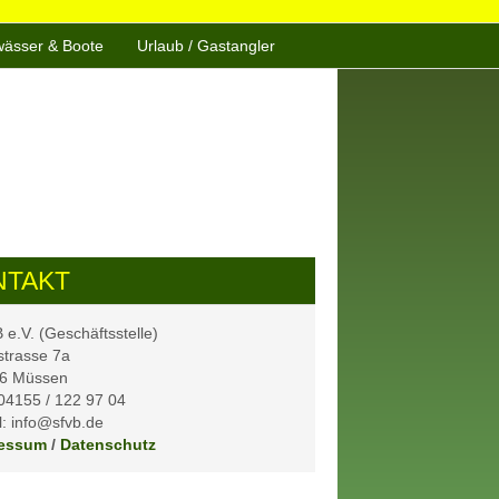
ässer & Boote
Urlaub / Gastangler
NTAKT
e.V. (Geschäftsstelle)
strasse 7a
6 Müssen
 04155 / 122 97 04
: info@sfvb.de
essum
/
Datenschutz