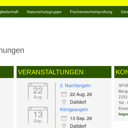
gliedschaft
Naturschutzgruppe
Fischereischeinprüfung
Gew
chungen
VERANSTALTUNGEN
KO
2. Nachtangeln
SFVB 
22
Berg
22 Aug. 26
Aug.
2151
Dalldorf
Tel.:
Königsangeln
Email
13
Impr
13 Sep. 26
Sep.
Dalldorf