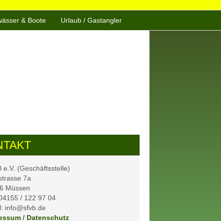
ässer & Boote
Urlaub / Gastangler
NTAKT
e.V. (Geschäftsstelle)
strasse 7a
6 Müssen
 04155 / 122 97 04
: info@sfvb.de
essum
/
Datenschutz