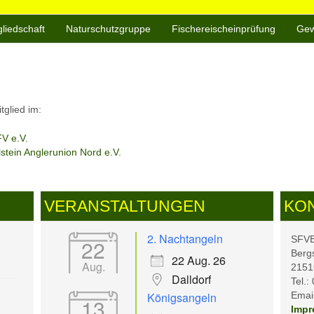
gliedschaft
Naturschutzgruppe
Fischereischeinprüfung
Gew
tglied im:
V e.V.
tein Anglerunion Nord e.V.
VERANSTALTUNGEN
KO
2. Nachtangeln
SFVB 
22
Berg
22 Aug. 26
Aug.
2151
Dalldorf
Tel.:
Königsangeln
Email
13
Impr