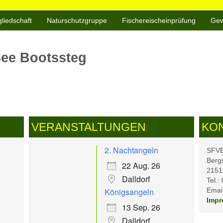
gliedschaft
Naturschutzgruppe
Fischereischeinprüfung
Gew
See Bootssteg
VERANSTALTUNGEN
KO
2. Nachtangeln
SFVB 
Berg
22 Aug. 26
2151
Dalldorf
Tel.:
Königsangeln
Email
Impr
13 Sep. 26
Dalldorf