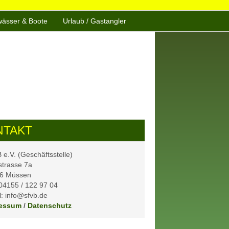
ässer & Boote
Urlaub / Gastangler
NTAKT
e.V. (Geschäftsstelle)
strasse 7a
6 Müssen
 04155 / 122 97 04
: info@sfvb.de
essum
/
Datenschutz