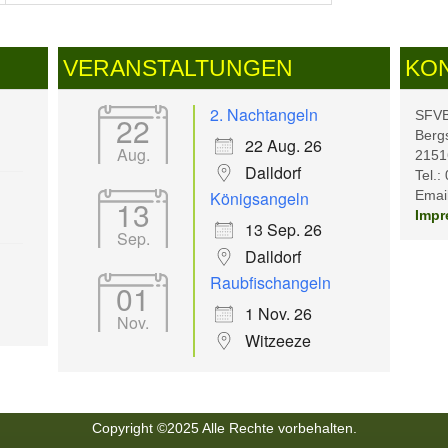
VERANSTALTUNGEN
KO
2. Nachtangeln
SFVB 
22
Berg
22 Aug. 26
Aug.
2151
Dalldorf
Tel.:
Königsangeln
Email
13
Impr
13 Sep. 26
Sep.
Dalldorf
Raubfischangeln
01
1 Nov. 26
Nov.
Witzeeze
Copyright ©2025 Alle Rechte vorbehalten.