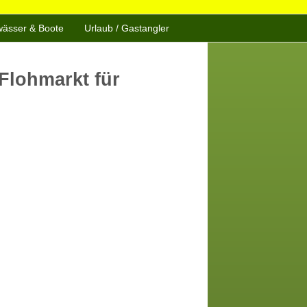
ässer & Boote
Urlaub / Gastangler
Flohmarkt für
Office 365
Outlook Live