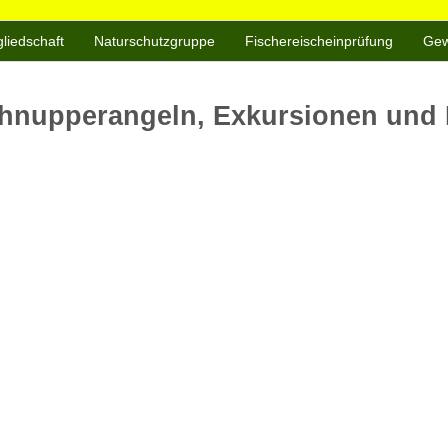
gliedschaft
Naturschutzgruppe
Fischereischeinprüfung
Gew
chnupperangeln, Exkursionen und 
Google Kalender
iCalendar