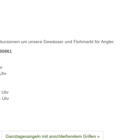
xkursionen um unsere Gewässer und Flohmarkt für Angler.
890861
hr
Uhr
 Uhr
4 Uhr
Ganztagesangeln mit anschließendem Grillen »